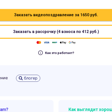
Заказать видеопоздравление за
1650
руб.
Заказать в рассрочку (4 взноса по
412
руб.)
Как это работает?
ение
блогер
ram?
Как выглядит хорош