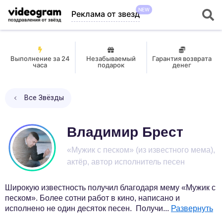
NEW
Реклама от звезд
Выполнение за 24
Незабываемый
Гарантия возврата
часа
подарок
денег
Все Звёзды
Владимир Брест
«Мужик с песком» (из известного мема),
актёр, автор исполнитель песен
Широкую известность получил благодаря мему «Мужик с
песком». Более сотни работ в кино, написано и
исполнено не один десяток песен. Получи
...
Развернуть