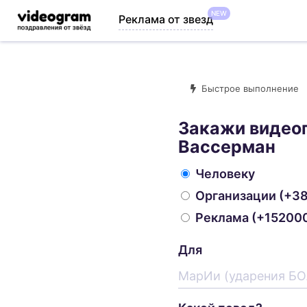
NEW
Реклама от звезд
Быстрое выполнение
Закажи видео
Вассерман
Человеку
Организации
(+38
Реклама
(+152000
Для