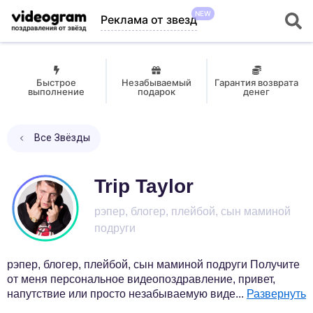
NEW
Реклама от звезд
Быстрое
Незабываемый
Гарантия возврата
выполнение
подарок
денег
Все Звёзды
Trip Taylor
рэпер, блогер, плейбой, сын маминой
подруги
рэпер, блогер, плейбой, сын маминой подруги Получите
от меня персональное видеопоздравление, привет,
напутствие или просто незабываемую виде
...
Развернуть