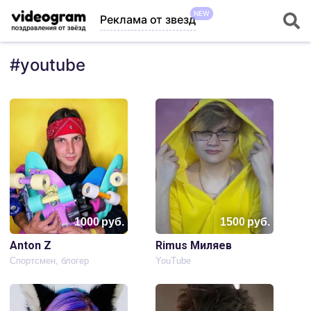
NEW
Реклама от звезд
#
youtube
1000
руб.
1500
руб.
Anton Z
Rimus Миляев
Спортсмен, блогер
YouTube