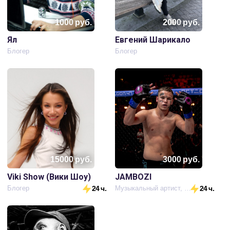
1000
руб.
2000
руб.
Ял
Евгений Шарикало
Блогер
Блогер
15000
руб.
3000
руб.
Viki Show (Вики Шоу)
JAMBOZI
Блогер
24 ч.
Музыкальный артист, боец кулачных боёв,блоггер
24 ч.