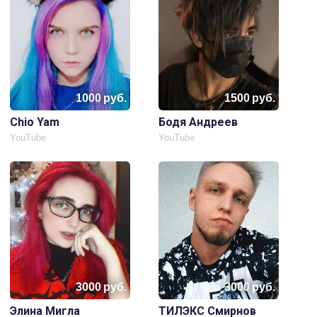
1000
руб.
1500
руб.
Chio Yam
Бодя Андреев
YouTube
YouTube
3000
руб.
3000
руб.
Элина Мигла
ТИЛЭКС Смирнов