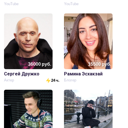
YouTube
YouTube
36000
руб.
15500
руб.
Сергей Дружко
Рамина Эсхакзай
Актер
24 ч.
Блогер