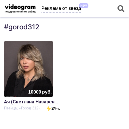
NEW
Реклама от звезд
#
gorod312
10000
руб.
Ая (Светлана Назаренко)
Певица, «Город 312».
24 ч.