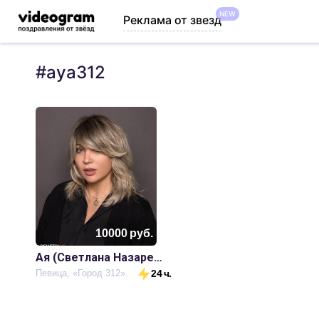
NEW
Реклама от звезд
#
aya312
10000
руб.
Ая (Светлана Назаренко)
Певица, «Город 312».
24 ч.