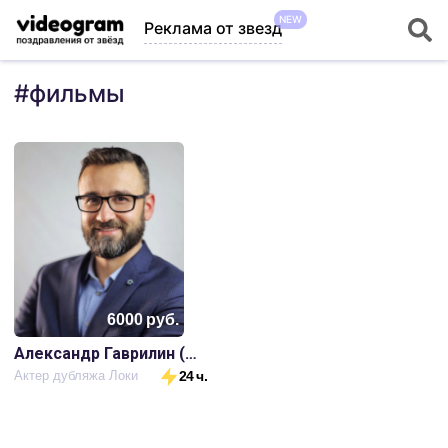
NEW
Реклама от звезд
#
фильмы
6000
руб.
Александр Гаврилин (голос Локи)
Актер дубляжа Локи
24 ч.