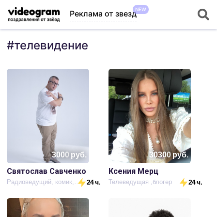
NEW
Реклама от звезд
#
телевидение
3000
руб.
30300
руб.
Святослав Савченко
Ксения Мерц
Радиоведущий, комик, блогер.
24 ч.
Телеведущая ,блогер
24 ч.