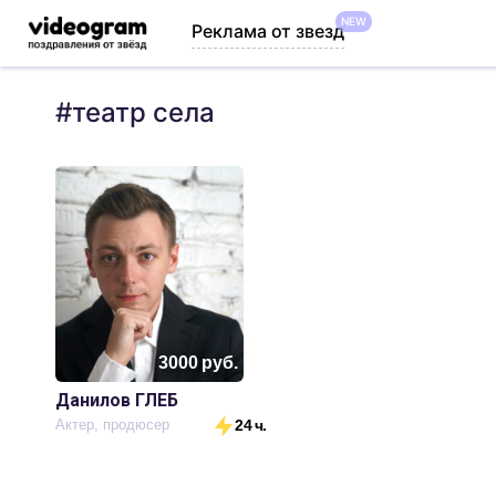
NEW
Реклама от звезд
#
театр села
3000
руб.
Данилов ГЛЕБ
Актер, продюсер
24 ч.