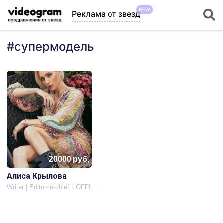
NEW
Реклама от звезд
#
супермодель
20000
руб.
Алиса Крылова
Writer | Editor-in-chief L’OFFICIEL Russia kids | Mrs.Globe | Mrs.Russia