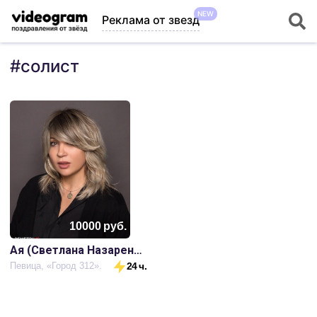
NEW
Реклама от звезд
#
солист
10000
руб.
Ая (Светлана Назаренко)
Певица, «Город 312».
24 ч.