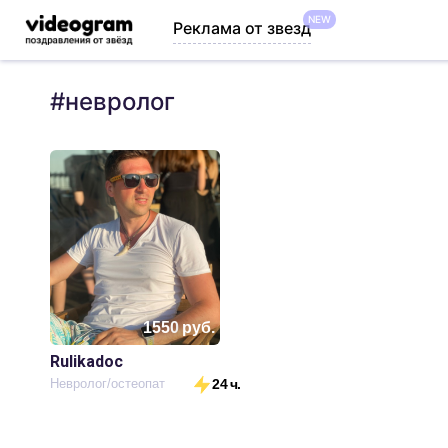
NEW
Реклама от звезд
#
невролог
1550
руб.
Rulikadoc
Невролог/остеопат
24 ч.