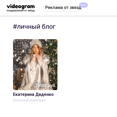
NEW
Реклама от звезд
#
личный блог
15500
руб.
Екатерина Диденко
Аптечный ревизорро