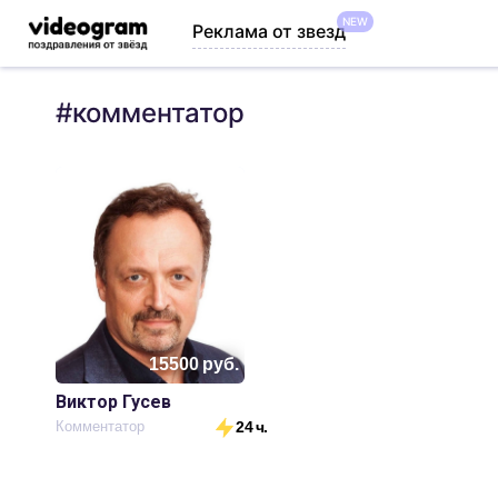
NEW
Реклама от звезд
#
комментатор
15500
руб.
Виктор Гусев
Комментатор
24 ч.