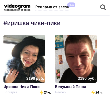
NEW
Реклама от звезд
#
иришка чики-пики
3190
руб.
3190
руб.
Иришка Чики-Пики
Безумный Паша
Блогерка
24 ч.
Блогер
24 ч.