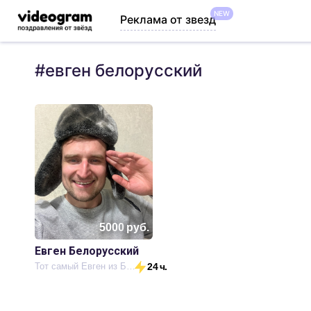
NEW
Реклама от звезд
#
евген белорусский
5000
руб.
Евген Белорусский
Тот самый Евген из Беларуси
24 ч.