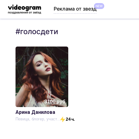
NEW
Реклама от звезд
#
голосдети
3100
руб.
Арина Данилова
Певица, блогер, участница шоу «Голос дети» и «Голос»
24 ч.