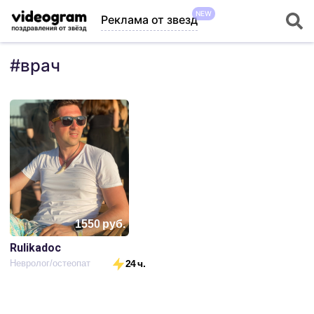
NEW
Реклама от звезд
#
врач
1550
руб.
Rulikadoc
Невролог/остеопат
24 ч.