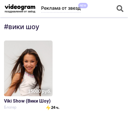
NEW
Реклама от звезд
#
вики шоу
15000
руб.
Viki Show (Вики Шоу)
Блогер
24 ч.