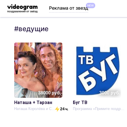
NEW
Реклама от звезд
#
ведущие
38000
руб.
3000
руб.
Наташа + Тарзан
Буг ТВ
Наташа Королёва и Сергей Глушко
24 ч.
Программа «Примите поздравления»