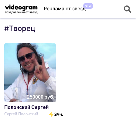
NEW
Реклама от звезд
#
Творец
250000
руб.
Полонский Сергей
Сергей Полонский
24 ч.