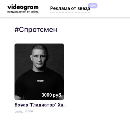
NEW
Реклама от звезд
#
Спротсмен
3000
руб.
Бовар "Гладиатор" Ханаков
Боец MMA