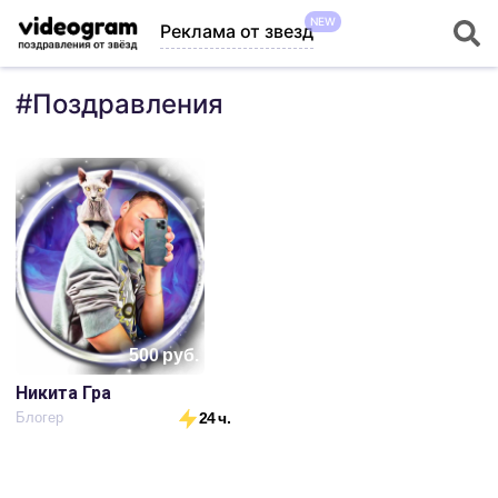
NEW
Реклама от звезд
#
Поздравления
500
руб.
Никита Гра
Блогер
24 ч.