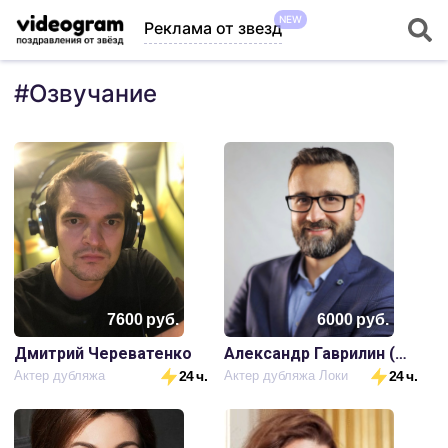
NEW
Реклама от звезд
#
Озвучание
7600
руб.
6000
руб.
Дмитрий Череватенко
Александр Гаврилин (голос Локи)
Актер дубляжа
24 ч.
Актер дубляжа Локи
24 ч.