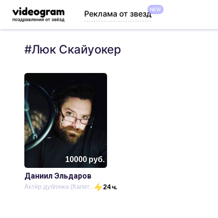
NEW
Реклама от звезд
#
Люк Скайуокер
10000
руб.
Даниил Эльдаров
Актёр дубляжа (Капитан Америка)
24 ч.