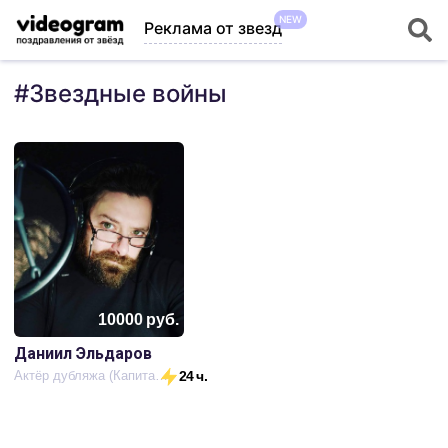
NEW
Реклама от звезд
#
Звездные войны
10000
руб.
Даниил Эльдаров
Актёр дубляжа (Капитан Америка)
24 ч.