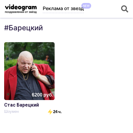
NEW
Реклама от звезд
#
Барецкий
6200
руб.
Стас Барецкий
Шоумен
24 ч.