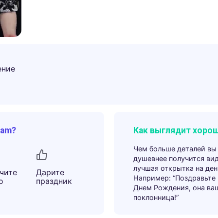
ение
ram?
Как выглядит хорош
Чем больше деталей вы
душевнее получится ви
лучшая открытка на ден
чите
Дарите
Например: “Поздравьте
о
праздник
Днем Рождения, она ва
поклонница!”