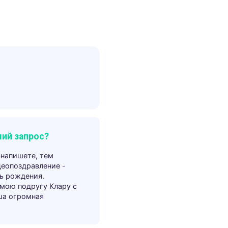
ий запрос?
 напишете, тем
деопоздравление -
ь рождения.
 мою подругу Клару с
ша огромная