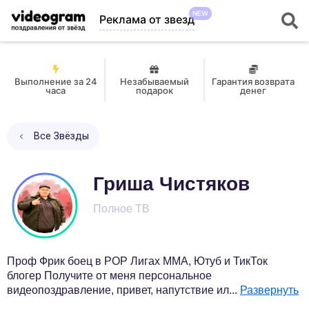
NEW
Реклама от звезд
Выполнение за 24
Незабываемый
Гарантия возврата
часа
подарок
денег
Все Звёзды
Гриша Чистяков
Полное ТВ
Проф Фрик боец в POP Лигах ММА, Ютуб и ТикТок
блогер Получите от меня персональное
видеопоздравление, привет, напутствие ил
...
Развернуть