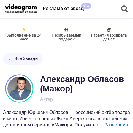
NEW
Реклама от звезд
Выполнение за 24
Незабываемый
Гарантия возврата
часа
подарок
денег
Все Звёзды
Александр Обласов
(М­ажор)
Актер
Александр Юрьевич Обласов — российский актёр театра
и кино. Известен ролью Жеки Аверьянова в российском
детективном сериале «Мажор». Получите о
...
Развернуть