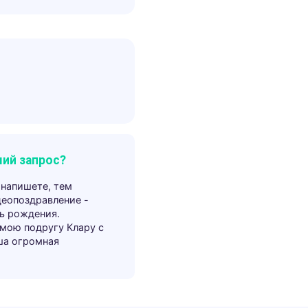
ий запрос?
 напишете, тем
деопоздравление -
ь рождения.
 мою подругу Клару с
ша огромная