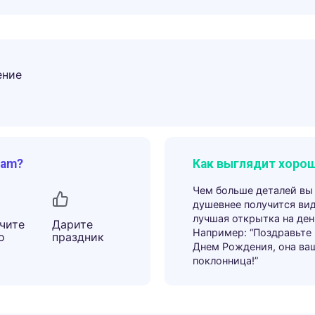
ение
ram?
Как выглядит хорош
Чем больше деталей вы
душевнее получится ви
лучшая открытка на ден
чите
Дарите
Например: “Поздравьте
о
праздник
Днем Рождения, она ва
поклонница!”