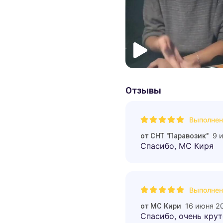
Отзывы
Выполнен
9 
от
СНТ "Паравозик"
Спасибо, МС Киря
Выполнен
16 июня 2
от
МС Кири
Спасибо, очень круто