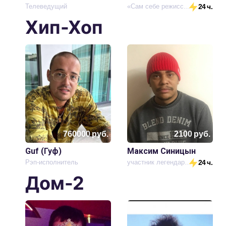
Телеведущий
«Сам себе режиссёр»
24 ч.
Хип-Хоп
760000
руб.
2100
руб.
Guf (Гуф)
Максим Синицын
Рэп-исполнитель
участник легендарной группы kunteynir
24 ч.
Дом-2