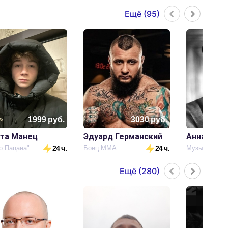
Ещё (
95
)
1999
руб.
3030
руб.
та Манец
Эдуард Германский
о Пацана"
24 ч.
Боец ММА
24 ч.
Музыкант
Ещё (
280
)