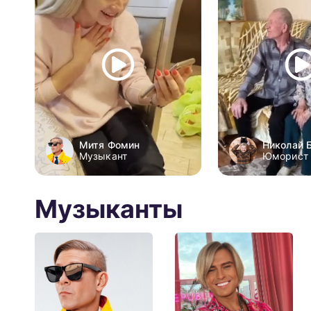
Митя Фомин
Николай 
Музыкант
Юморист
Музыканты