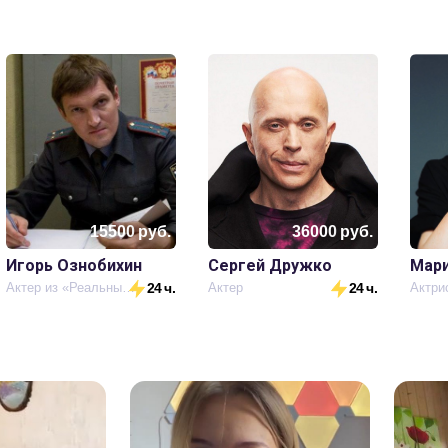
15500
руб.
36000
руб.
Игорь Ознобихин
Сергей Дружко
Мари
Актер из «Реальных пацанов»
24 ч.
Актер
24 ч.
Актри