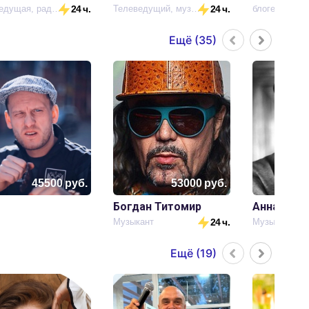
Телеведущая, радиоведущая
24 ч.
Телеведущий, музыкант
24 ч.
блогер
Ещё (
35
)
45500
руб.
53000
руб.
Богдан Титомир
Музыкант
24 ч.
Музыкант
Ещё (
19
)