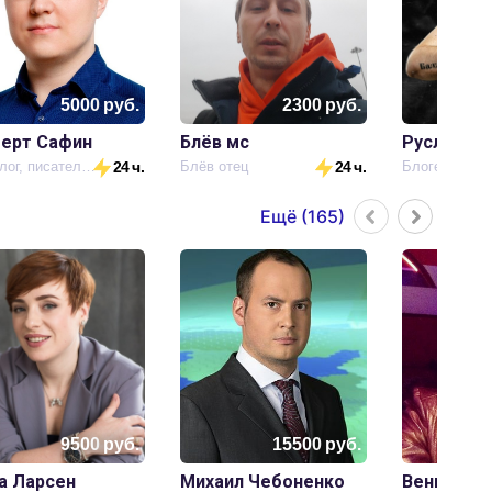
5000
руб.
2300
руб.
ерт Сафин
Блёв мс
Руслан Ги
Психолог, писатель, блогер
24 ч.
Блёв отец
24 ч.
Блогер, Стри
Ещё (
165
)
9500
руб.
15500
руб.
а Ларсен
Михаил Чебоненко