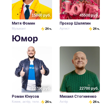
15000
руб.
45500
руб.
Митя Фомин
Прохор Шаляпин
Музыкант
24 ч.
Артист
24 ч.
Юмор
22700
руб.
22700
руб.
Роман Юнусов
Михаил Стогниенко
Комик, актёр, телеведущий
24 ч.
Актёр
24 ч.