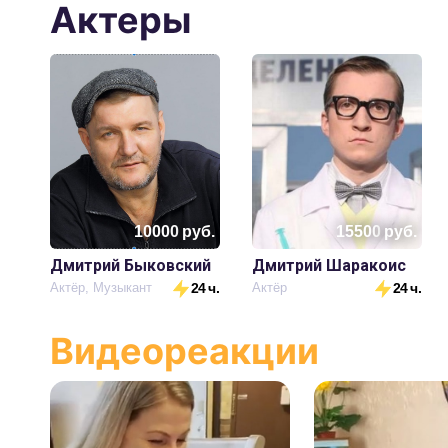
Актеры
10000
руб.
15500
руб.
Дмитрий Быковский
Дмитрий Шаракоис
Актёр, Музыкант
24 ч.
Актёр
24 ч.
Видеореакции