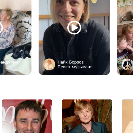
Бандурин
Найк Борзов
Певец музыкант