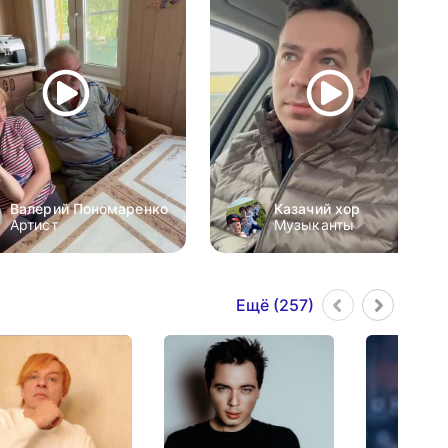
Валерий Пономаренко
Казачий хор
Артист
Музыканты
Ещё (
257
)