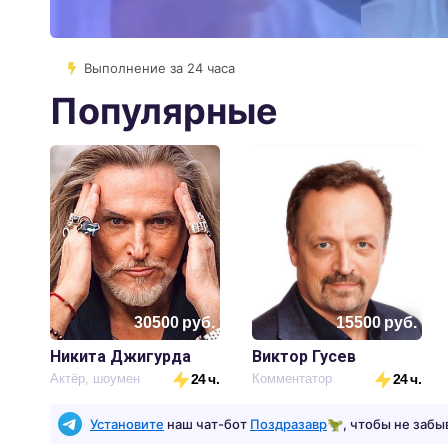
Выполнение за 24 часа
Популярные
30500
руб.
15500
руб.
Никита Джигурда
Виктор Гусев
Актёр, шоумен
24 ч.
Комментатор
24 ч.
Установите
наш чат-бот
Поздразавр
🦖, чтобы не забы