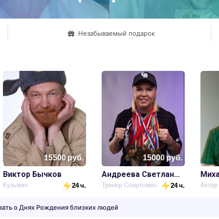
🎉
Юбилей
💐
8 Марта
Незабываемый подарок
🎄
Новый Год
💘
День Св. Валентина
🙌
Любой Праздник!
15500
руб.
15000
руб.
Виктор Бычков
Андреева Светлана Михайловна
Миха
Кузьмич
24 ч.
Тренер Спортсмен
24 ч.
Актёр
вать о Днях Рождения близких людей