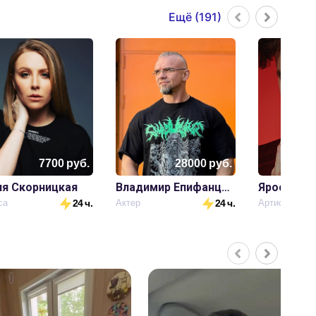
Ещё (
191
)
7700
руб.
28000
руб.
я Скорницкая
Владимир Епифанцев
Ярослав Б
са
24 ч.
Актер
24 ч.
Артист Мюзи