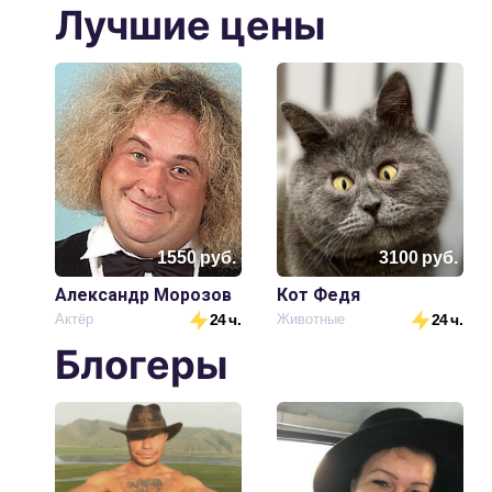
Лучшие цены
1550
руб.
3100
руб.
Александр Морозов
Кот Федя
Актёр
24 ч.
Животные
24 ч.
Блогеры