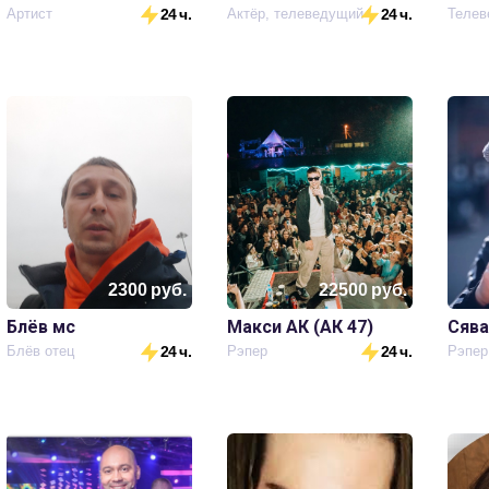
Артист
24 ч.
Актёр, телеведущий
24 ч.
2300
руб.
22500
руб.
Блёв мс
Макси АК (АК 47)
Сява
Блёв отец
24 ч.
Рэпер
24 ч.
Рэпер