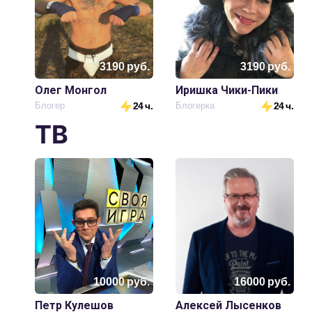
3190
руб.
3190
руб.
Олег Монгол
Иришка Чики-Пики
Блогер
24 ч.
Блогерка
24 ч.
ТВ
10000
руб.
16000
руб.
Петр Кулешов
Алексей Лысенков