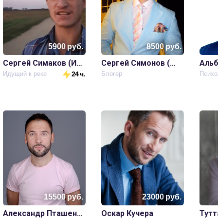
5900
руб.
8500
руб.
Сергей Симаков (Идущий к реке)
Сергей Симонов (Дон Симон)
Альб
Идущий к реке
24 ч.
Блогер
15500
руб.
23000
руб.
Александр Пташенчук
Оскар Кучера
Тутт