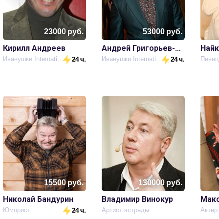
23000
руб.
53000
руб.
Кирилл Андреев
Андрей Григорьев-Апполонов
Найк
Иванушки International
24 ч.
Иванушки International
24 ч.
Певец
15500
руб.
130000
руб.
Николай Бандурин
Владимир Винокур
Макс
Юморист
24 ч.
Артист эстрады
Актер