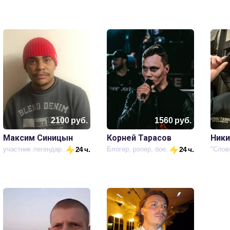
2100
руб.
1560
руб.
Максим Синицын
Корней Тарасов
Ники
участник легендарной группы kunteynir
24 ч.
Блогер, рэпер, боец! Гангстер в России
24 ч.
"Слов