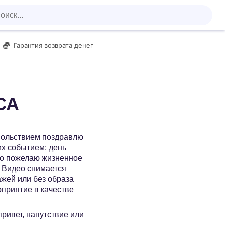
Гарантия возврата денег
СА
овольствием поздравлю
их событием: день
сто пожелаю жизненное
) Видео снимается
ажей или без образа
оприятие в качестве
 привет, напутствие или