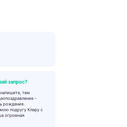
ий запрос?
 напишете, тем
деопоздравление -
ь рождения.
 мою подругу Клару с
ша огромная