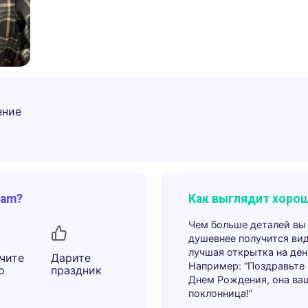
ение
ram?
Как выглядит хорош
Чем больше деталей вы
душевнее получится ви
лучшая открытка на ден
чите
Дарите
Например: “Поздравьте
о
праздник
Днем Рождения, она ва
поклонница!”