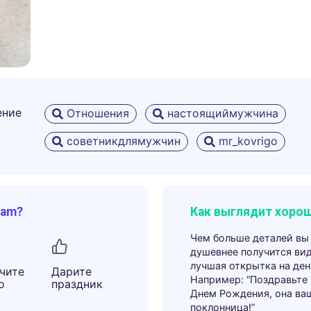
ение
Отношения
настоящиймужчина
советникдлямужчин
mr_kovrigo
ram?
Как выглядит хорош
Чем больше деталей вы
душевнее получится ви
лучшая открытка на ден
чите
Дарите
Например: “Поздравьте
о
праздник
Днем Рождения, она ва
поклонница!”