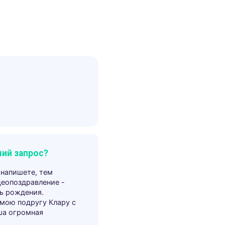
ий запрос?
 напишете, тем
деопоздравление -
ь рождения.
 мою подругу Клару с
ша огромная