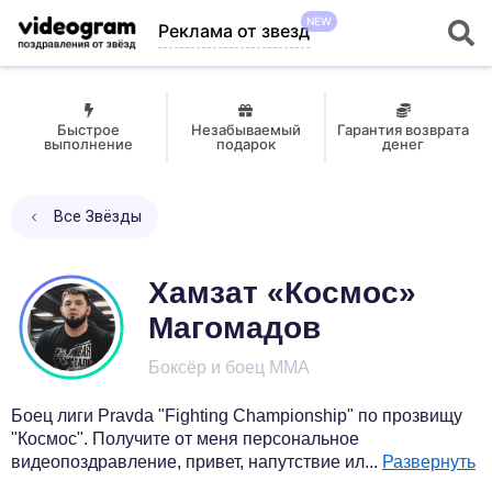
NEW
Реклама от звезд
Быстрое
Незабываемый
Гарантия возврата
выполнение
подарок
денег
Все Звёзды
Хамзат «Космос»
Магомадов
Боксёр и боец MMA
Боец лиги Pravda "Fighting Championship" по прозвищу
"Космос". Получите от меня персональное
видеопоздравление, привет, напутствие ил
...
Развернуть