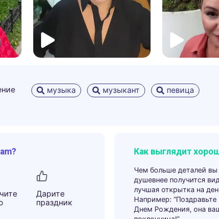
ение
музыка
музыкант
певица
ram?
Как выглядит хорош
Чем больше деталей вы
душевнее получится ви
лучшая открытка на ден
чите
Дарите
Например: “Поздравьте
о
праздник
Днем Рождения, она ва
поклонница!”