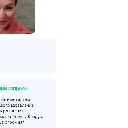
ий запрос?
 напишете, тем
деопоздравление -
ь рождения.
 мою подругу Клару с
ша огромная