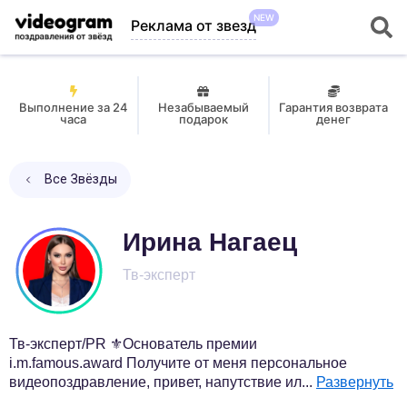
NEW
Реклама от звезд
Выполнение за 24
Незабываемый
Гарантия возврата
часа
подарок
денег
Все Звёзды
Ирина Нагаец
Тв-эксперт
Тв-эксперт/PR ⚜️Основатель премии
i.m.famous.award Получите от меня персональное
видеопоздравление, привет, напутствие ил
...
Развернуть