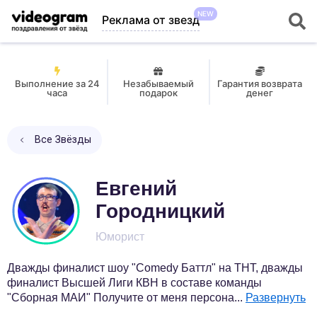
NEW
Реклама от звезд
Выполнение за 24
Незабываемый
Гарантия возврата
часа
подарок
денег
Все Звёзды
Евгений
Городницкий
Юморист
Дважды финалист шоу "Comedy Баттл" на ТНТ, дважды
финалист Высшей Лиги КВН в составе команды
"Сборная МАИ" Получите от меня персона
...
Развернуть