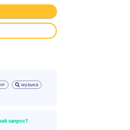
нт
музыка
ий запрос?