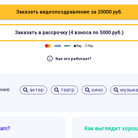
Заказать видеопоздравление за
20000
руб.
Заказать в рассрочку (4 взноса по
5000
руб.)
Как это работает?
ение
актер
театр
кино
музыка
ram?
Как выглядит хорош