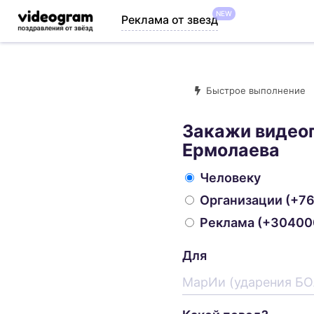
NEW
Реклама от звезд
Быстрое выполнение
Закажи видео
Ермолаева
Человеку
Организации
(+76
Реклама
(+304000
Для