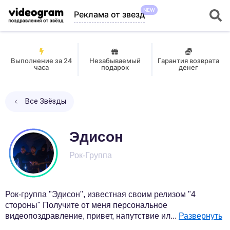
NEW
Реклама от звезд
Выполнение за 24
Незабываемый
Гарантия возврата
часа
подарок
денег
Все Звёзды
Эдисон
Рок-Группа
Рок-группа "Эдисон", известная своим релизом "4
стороны" Получите от меня персональное
видеопоздравление, привет, напутствие ил
...
Развернуть