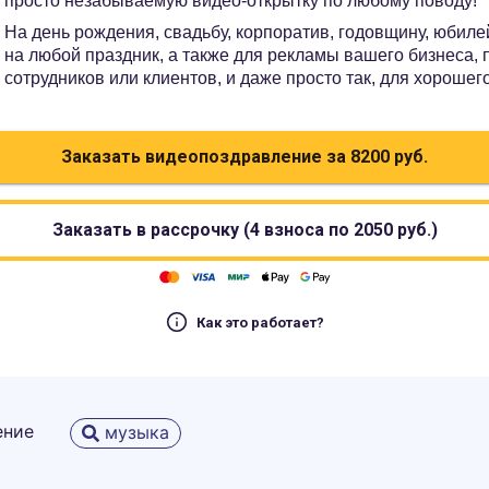
просто незабываемую видео-открытку по любому поводу!
На день рождения, свадьбу, корпоратив, годовщину, юбилей
на любой праздник, а также для рекламы вашего бизнеса,
сотрудников или клиентов, и даже просто так, для хорошег
Заказать видеопоздравление за
8200
руб.
Заказать в рассрочку (4 взноса по
2050
руб.)
Как это работает?
ение
музыка