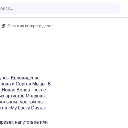
Гарантия возврата денег
курсы Евровидение
янова и Сергея Мыцы. В
 Новая Волна , после
ных артистов Молдовы.
рольном туре группы
сни «My Lucky Day», с
 привет, напутствие или