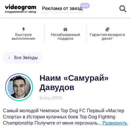
NEW
Реклама от звезд
Быстрое
Незабываемый
Гарантия возврата
выполнение
подарок
денег
Все Звёзды
Наим «Самурай»
Давудов
Боец MMA
Самый молодой Чемпион Top Dog FC Первый «Мастер
Спорта» в Истории кулачных боев Top Dog Fighting
Championship Получите от меня персональ
...
Развернуть