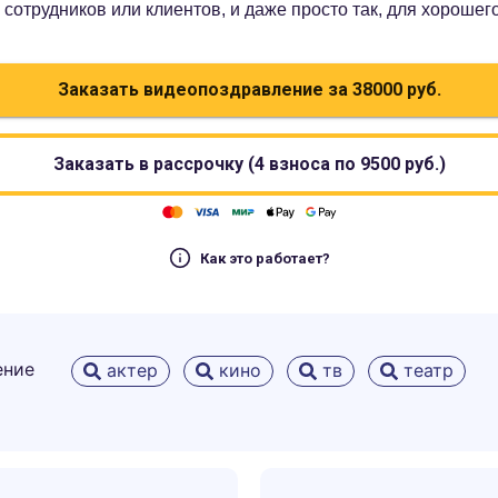
сотрудников или клиентов, и даже просто так, для хорошег
Заказать видеопоздравление за
38000
руб.
Заказать в рассрочку (4 взноса по
9500
руб.)
Как это работает?
ение
актер
кино
тв
театр