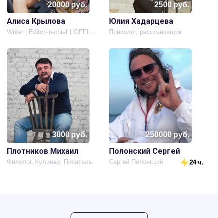
20000
руб.
2500
руб.
Алиса Крылова
Юлия Хадарцева
Writer | Editor-in-chief L’OFFICIEL Russia kids | Mrs.Globe | Mrs.Russia
Психолог, расстановщик
3000
руб.
250000
руб.
Плотников Михаил
Полонский Сергей
Филолог, Кулинар, Писатель.
Сергей Полонский
24 ч.