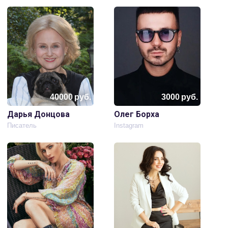
40000
руб.
3000
руб.
Дарья Донцова
Олег Борха
Писатель
Instagram