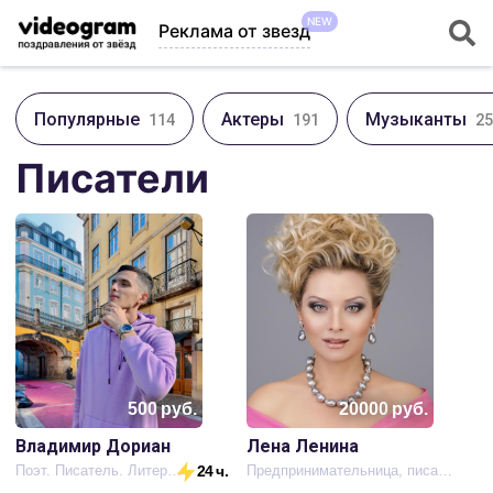
NEW
Реклама от звезд
Популярные
Актеры
Музыканты
114
191
25
Писатели
500
руб.
20000
руб.
Владимир Дориан
Лена Ленина
Поэт. Писатель. Литератор
24 ч.
Предпринимательница, писательница