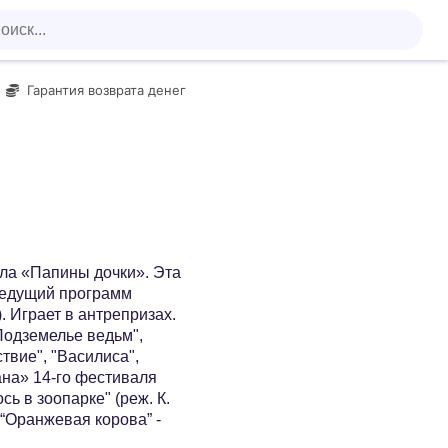
Гарантия возврата денег
ла «Папины дочки». Эта
Ведущий программ
 Играет в антрепризах.
Подземелье ведьм",
твие", "Василиса",
ана» 14-го фестиваля
сь в зоопарке" (реж. К.
“Оранжевая корова” -