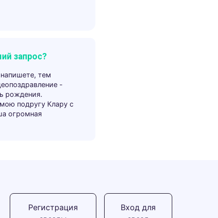
ий запрос?
 напишете, тем
деопоздравление -
ь рождения.
 мою подругу Клару с
ша огромная
Регистрация
Вход для