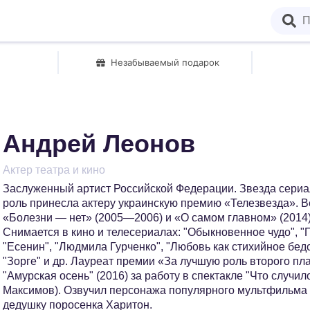
Незабываемый подарок
Андрей Леонов
Актер театра и кино
Заслуженный артист Российской Федерации. Звезда сериа
роль принесла актеру украинскую премию «Телезвезда». 
«Болезни — нет» (2005—2006) и «О самом главном» (2014).
Снимается в кино и телесериалах: "Обыкновенное чудо", "
"Есенин", "Людмила Гурченко", "Любовь как стихийное бедс
"Зорге" и др. Лауреат премии «За лучшую роль второго пл
"Амурская осень" (2016) за работу в спектакле "Что случило
Максимов). Озвучил персонажа популярного мультфильма 
дедушку поросенка Харитон.