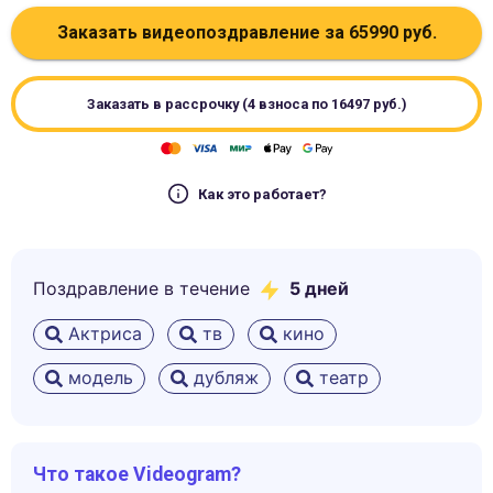
Заказать видеопоздравление за
65990
руб.
Заказать в рассрочку (4 взноса по
16497
руб.)
Как это работает?
Поздравление в течение
5
дней
Актриса
тв
кино
модель
дубляж
театр
Что такое Videogram?