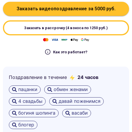
Заказать видеопоздравление за
5000
руб.
Заказать в рассрочку (4 взноса по
1250
руб.)
Как это работает?
Поздравление в течение
24 часов
пацанки
обмен женами
4 свадьбы
давай поженимся
богиня шопинга
васаби
блогер